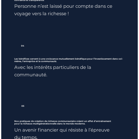
confiance et transparence.
Personne n’est laissé pour compte dans ce
voyage vers la richesse !
04
Les bénéfices servent à une croissance mutuellement bénéfique pour l’investissement dans soi-
même, l’entreprise et la communauté.
Avec les intérêts particuliers de la
communauté.
05
Nos pratiques de création de richesse communautaire créent un effet d’entraînement
pour la richesse multigénérationnelle dans le monde moderne.
Un avenir financier qui résiste à l’épreuve
du temps.