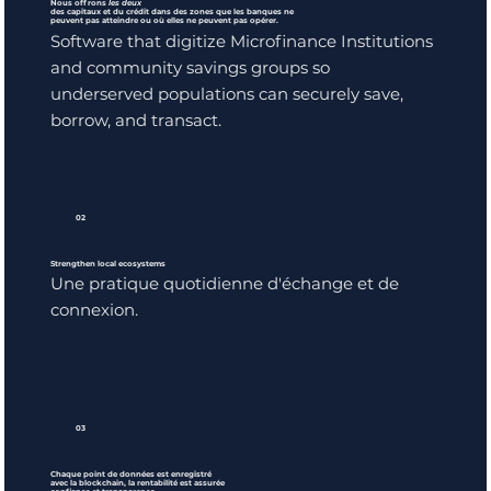
Nous offrons
les deux
des capitaux et du crédit dans des zones que les banques ne
peuvent pas atteindre ou où elles ne peuvent pas opérer.
Software that digitize Microfinance Institutions
and community savings groups so
underserved populations can securely save,
borrow, and transact.
02
Strengthen local ecosystems
Une pratique quotidienne d'échange et de
connexion.
03
Chaque point de données est enregistré
avec la blockchain, la rentabilité est assurée