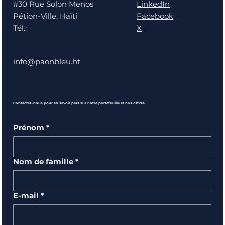
LinkedIn
#30 Rue Solon Menos
Facebook
Pétion-Ville, Haïti
X
Tél.:
info@paonbleu.ht
Contactez-nous pour en savoir plus sur notre portefeuille et nos offres.
Prénom
*
Nom de famille
*
E-mail
*